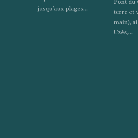
Pont du 
jusqu’aux plages…
terre et 
main), ai
Uzès,…