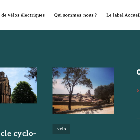
Accueil
 de vélos électriques
Qui sommes-nous ?
Le label Accuei
Location de vélos
électriques
Qui sommes-nous ?
Le label Accueil
Vélo
Blog
Contact
velo
cle cyclo-