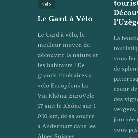
touris
velo
Décou
Le Gard à Vélo
l’Uzèg
Le Gard à vélo, le
La boucl
meilleur moyen de
touristi
découvrir la nature et
vous fer
les habitants ! De
de splen
grands itinéraires à
pittores
vélo Européens La
coeur de
Via Rhôna, EuroVelo
des vign
17 suit le Rhône sur 1
vergers
050 km, de sa source
journée
à Andermatt dans les
vous pas
Alpes Suisses