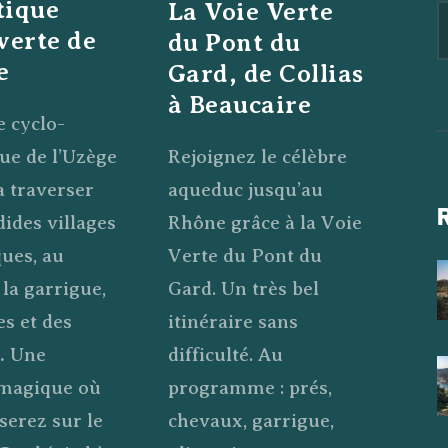
tique
La Voie Verte
verte de
du Pont du
e
Gard, de Collias
à Beaucaire
e cyclo-
Rejoignez le célèbre
que de l’Uzège
aqueduc jusqu’au
a traverser
Rhône grâce à la Voie
dides villages
Verte du Pont du
ques, au
Gard. Un très bel
 la garrigue,
itinéraire sans
es et des
difficulté. Au
… Une
programme : prés,
 magique où
chevaux, garrigue,
serez sur le