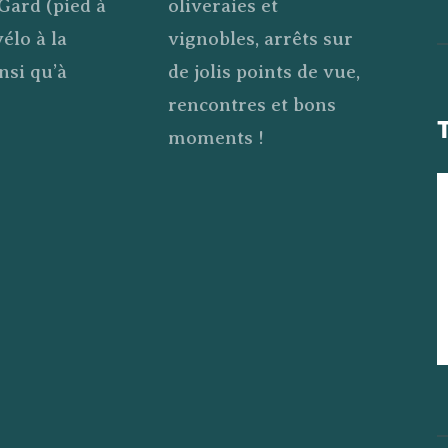
oliveraies et
Gard (pied à
vignobles, arrêts sur
vélo à la
de jolis points de vue,
nsi qu’à
rencontres et bons
moments !