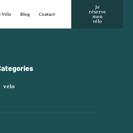
Je
réserve
l Vélo
Blog
Contact
mon
vélo
Categories
velo