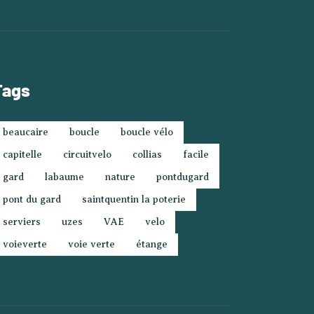
Tags
beaucaire
boucle
boucle vélo
capitelle
circuitvelo
collias
facile
gard
labaume
nature
pontdugard
pont du gard
saintquentin la poterie
serviers
uzes
VAE
velo
voieverte
voie verte
étange