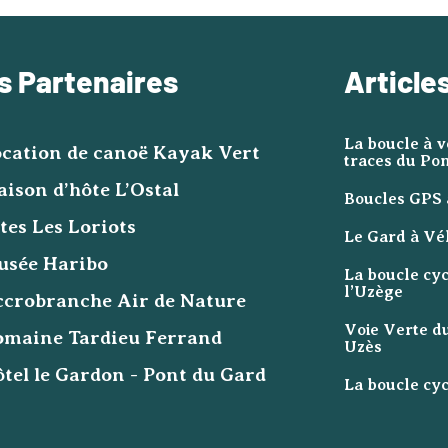
s Partenaires
Article
La boucle à v
cation de canoë Kayak Vert
traces du Po
ison d’hôte L’Ostal
Boucles GPS 
tes Les Loriots
Le Gard à Vé
usée Haribo
La boucle cyc
l’Uzège
crobranche Air de Nature
Voie Verte du
omaine Tardieu Ferrand
Uzès
tel le Gardon - Pont du Gard
La boucle cyc