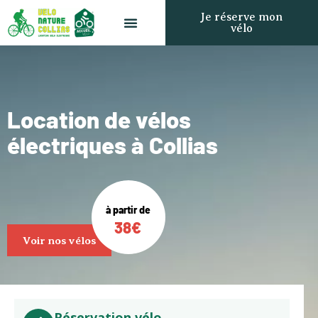
Je réserve mon
vélo
Location de vélos électriques
Qui sommes-nous ?
Le label Accueil Vélo
Accueil
Location de vélos
Location de vélos
électriques à Collias
électriques
Qui sommes-nous
?
à partir de
Le label Accueil
38€
Voir nos vélos
Vélo
Blog
Contact