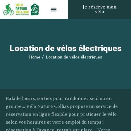
Je réserve mon
vélo
Location de vélos électriques
Qui sommes-nous ?
Le label Accueil Vélo
Accueil
Location de vélos électriques
Location de vélos
électriques
Home
Location de vélos électriques
Qui sommes-nous
?
Le label Accueil
Balade loisirs, sorties pour randonner seul ou en
Vélo
groupe… Vélo Nature Collias propose un service de
Blog
réservation en ligne flexible pour pratiquer le vélo
Contact
selon vos horaires et votre emploi du temps :
réservation à l’avance, retrait sur place… Notre